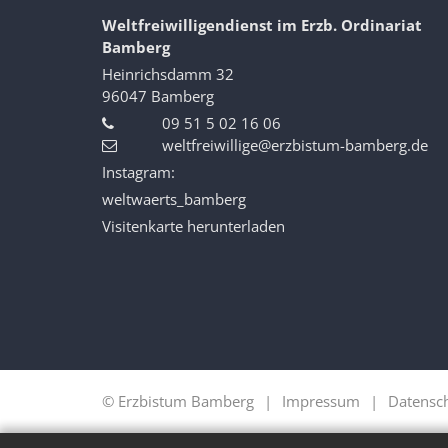
Weltfreiwilligendienst im Erzb. Ordinariat
Bamberg
Heinrichsdamm 32
96047
Bamberg
09 51 5 02 16 06
weltfreiwillige@erzbistum-bamberg.de
Instagram:
weltwaerts_bamberg
Visitenkarte herunterladen
© Erzbistum Bamberg
Impressum
Datensc